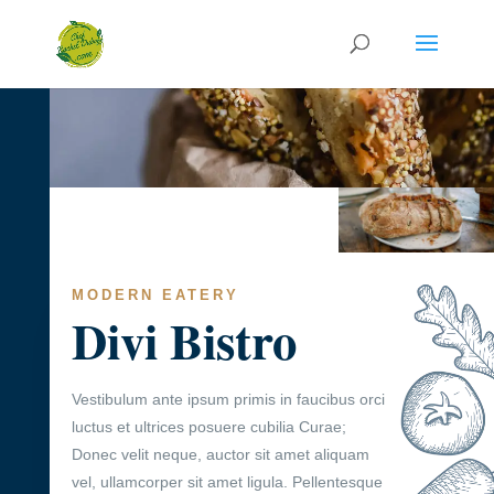
MODERN EATERY
Divi Bistro
Vestibulum ante ipsum primis in faucibus orci
luctus et ultrices posuere cubilia Curae;
Donec velit neque, auctor sit amet aliquam
vel, ullamcorper sit amet ligula. Pellentesque