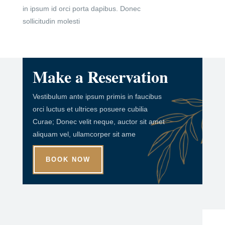
in ipsum id orci porta dapibus. Donec
sollicitudin molesti
Make a Reservation
Vestibulum ante ipsum primis in faucibus
orci luctus et ultrices posuere cubilia
Curae; Donec velit neque, auctor sit amet
aliquam vel, ullamcorper sit ame
BOOK NOW