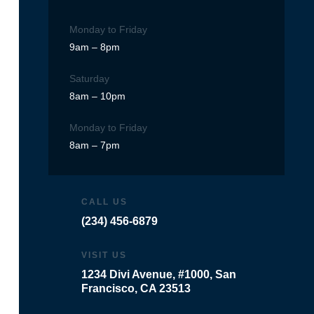
Monday to Friday
9am – 8pm
Saturday
8am – 10pm
Monday to Friday
8am – 7pm
CALL US
(234) 456-6879
VISIT US
1234 Divi Avenue, #1000, San
Francisco, CA 23513