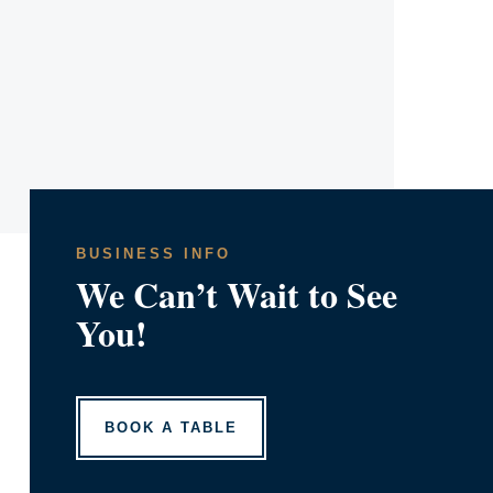
or delete it, then start writing!
BUSINESS INFO
We Can’t Wait to See
You!
BOOK A TABLE